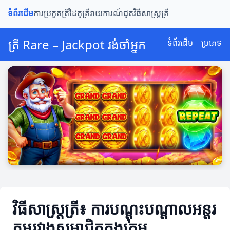
ទំព័រដើម
ការប្រកួតត្រី
ដៃគូត្រី
រាយការណ៍ជូត
វិធីសាស្ត្រត្រី
ត្រី Rare – Jackpot រង់ចាំអ្នក
ទំព័រដើម
ប្រភេទ
វិធីសាស្ត្រត្រី៖ ការបណ្ដុះបណ្ដាលអន្ដរ
កម្មរវាងសមាជិកក្នុងក្រុម