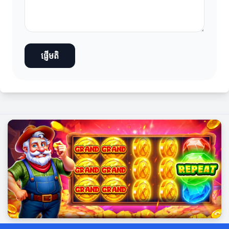
ផ្ញើមតិ