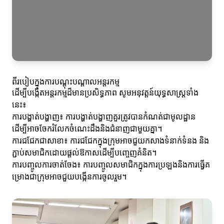
ពីរបៀបក្នុងការបណ្ដុះបណ្ដាលអន្ដរកម្ម
ដើម្បីបង្កើតអន្ដរកម្មដ៏មានប្រសិទ្ធភាព សូមអនុវត្តន៍យុទ្ធសាស្ត្រទាំង
នេះ៖
ការបង្ហាត់បង្ហាញ៖ ការបង្ហាត់បង្ហាញគួរត្រូវបានកំណត់ជាមូលដ្ឋាន
ដើម្បីអាចចែករំលែកចំណេះដឹងនិងជំនាញជាមួយគ្នា។
ការជជែកជាសាខា៖ ការជជែកក្នុងក្រុមអាចជួយកសាងទំនាក់ទំនង និង
ភ្ជាប់សមាជិកដោយផ្តល់ឱកាសដើម្បីបញ្ចេញគំនិត។
ការបញ្ចូលការចាត់ចែង៖ ការបញ្ចូលសមាជិកក្នុងការប្រឡងនិងការធ្វើគ
ម្រោងជាក្រុមអាចជួយបង្កើនការចូលរួម។