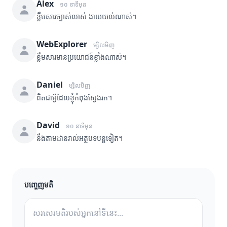
Alex
១០ នាទីមុន
ខ្លឹមសារច្បាស់លាស់ ងាយយល់ណាស់។
WebExplorer
ម្សិលមិញ
ខ្លឹមសារមានប្រយោជន៍ខ្លាំងណាស់។
Daniel
ម្សិលមិញ
ពិតជាអ្វីដែលខ្ញុំកំពុងស្វែងរក។
David
១០ នាទីមុន
នឹងតាមដានរាល់អត្ថបទបន្តទៀត។
បញ្ចេញមតិ