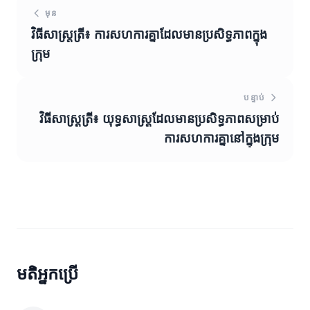
មុន
វិធីសាស្ត្រត្រី៖ ការសហការគ្នាដែលមានប្រសិទ្ធភាពក្នុង
ក្រុម
បន្ទាប់
វិធីសាស្ត្រត្រី៖ យុទ្ធសាស្ត្រដែលមានប្រសិទ្ធភាពសម្រាប់
ការសហការគ្នានៅក្នុងក្រុម
មតិអ្នកប្រើ