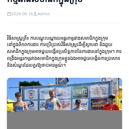
2026-06-16
Admin
វិធីសាស្ត្រត្រី៖ ការបណ្ដុះបណ្ដាលអន្ដរកម្មរវាងសមាជិកក្នុងក្រុម
នៅក្នុងពិភពការងារ ការប្រើប្រាស់វិធីសាស្ត្រដើម្បីស្ថាបនា និងជួយ
សមាជិកក្នុងក្រុមអាចជួយបង្កើនប្រសិទ្ធភាពនៃការងារនៅក្នុងក្រុម។ ការ
ពង្រឹងអន្ដរកម្មរវាងសមាជិកក្នុងក្រុមខ្លួនឯងអាចជួយបង្កើនការប្រាសាទ
និងសំណួរដែលគួរឱ្យចាប់អារម្មណ៍។