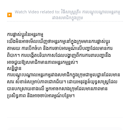
Watch Video related to: វិធីសាស្ត្រត្រី៖ ការបណ្ដុះបណ្ដាលអន្ដរកម្ម
▶
រវាងសមាជិកក្នុងក្រុម
ការផ្លាស់ប្តូរនៃអន្ដរកម្ម
យើងមិនអាចមើលឃើញថាអន្ដរកម្មនៅក្នុងក្រុមមានការផ្លាស់ប្តូរ
តាមរយៈការបើកចំហ និងការចាប់អារម្មណ៍លើបញ្ហាដែលមានការ
ពិបាក។ ការបង្កើតបរិយាកាសដែលបង្ហាញពីការការពារបញ្ហានឹង
អាចជួយឱ្យសមាជិកមានភាពអន្ដរកម្មខ្ពស់។
សន្និដ្ឋាន
ការបណ្ដុះបណ្ដាលអន្ដរកម្មរវាងសមាជិកក្នុងក្រុមជាមូលដ្ឋានដែលមាន
សារៈសំខាន់សម្រាប់ភាពជោគជ័យ។ ដោយអនុវត្តន៍យុទ្ធសាស្ត្រដែល
បានបកស្រាយខាងលើ អ្នកអាចកសាងក្រុមដែលមានភាពមាន
ប្រសិទ្ធភាព និងអាចចាប់អារម្មណ៍បន្ថែម។