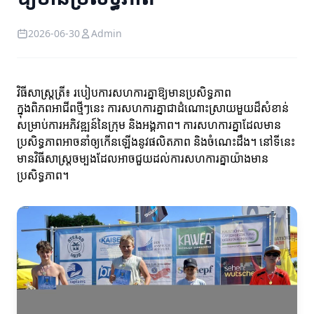
2026-06-30
Admin
វិធីសាស្ត្រត្រី៖ របៀបការសហការគ្នា​ឱ្យមាន​ប្រសិទ្ធភាព
ក្នុងពិភពអាជីពថ្មីៗនេះ ការសហការគ្នាជាដំណោះស្រាយមួយដ៏សំខាន់
សម្រាប់ការអភិវឌ្ឍន៍នៃក្រុម និងអង្គភាព។ ការសហការគ្នាដែលមាន
ប្រសិទ្ធភាពអាចនាំឲ្យកើនឡើងនូវផលិតភាព និងចំណេះដឹង។ នៅទីនេះ
មានវិធីសាស្ត្រចម្បងដែលអាចជួយដល់ការសហការគ្នា​យ៉ាងមាន
ប្រសិទ្ធភាព។