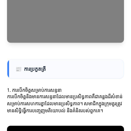
📰
ការប្រកួតត្រី
1. ការបើកចិត្តសម្រាប់ការសន្ទនា
ការបើកចិត្តនិងមានការសន្ទនាដែលមានប្រសិទ្ធភាពគឺជាគន្លងដ៏សំខាន់
សម្រាប់ការសហការគ្នាដែលមានប្រសិទ្ធភាព។ សមាជិកក្នុងក្រុមគួរត្រូវ
មានសិទ្ធិធ្វើការបញ្ចេញមតិយោបល់ និងគំនិតរបស់ពួកគេ។