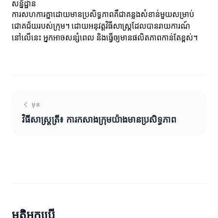
សន្និដ្ឋាន
ការសហការគ្នា​ដោយមានប្រសិទ្ធភាពគឺជាគន្លងសំខាន់មួយសម្រាប់
ជោគជ័យរបស់ក្រុម។ ដោយអនុវត្តវិធីសាស្ត្រដែលបានរាយការណ៍
នៅលើនេះ អ្នកអាចសន្សំពេល និងធ្វើឲ្យមានផលិតភាពកាន់តែខ្ពស់។
មុន
វិធីសាស្ត្រត្រី៖ ការកសាងក្រុមយ៉ាងមានប្រសិទ្ធភាព
មតិអ្នកប្រើ