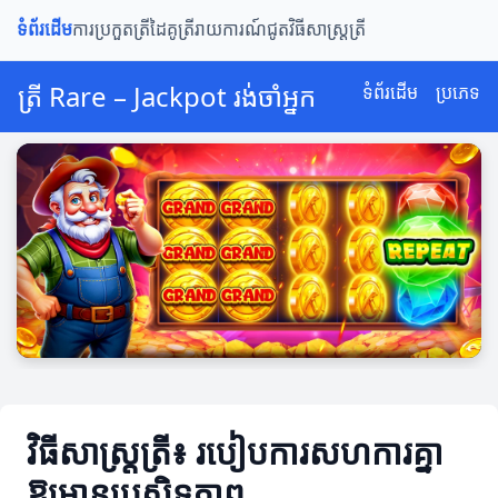
ទំព័រដើម
ការប្រកួតត្រី
ដៃគូត្រី
រាយការណ៍ជូត
វិធីសាស្ត្រត្រី
ត្រី Rare – Jackpot រង់ចាំអ្នក
ទំព័រដើម
ប្រភេទ
វិធីសាស្ត្រត្រី៖ របៀបការសហការគ្នា​
ឱ្យមាន​ប្រសិទ្ធភាព