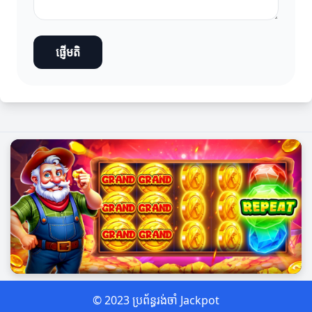
ផ្ញើមតិ
© 2023 ប្រព័ន្ធរង់ចាំ Jackpot