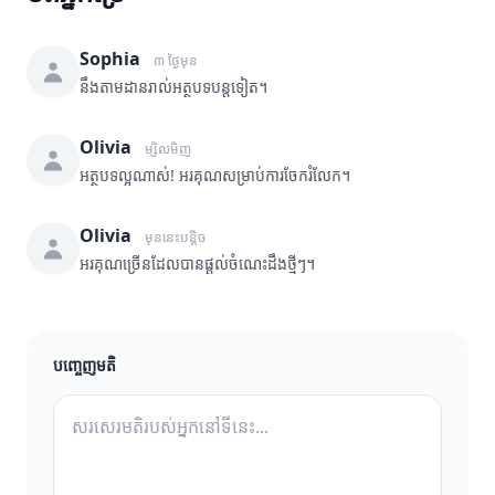
Sophia
៣ ថ្ងៃមុន
នឹងតាមដានរាល់អត្ថបទបន្តទៀត។
Olivia
ម្សិលមិញ
អត្ថបទល្អណាស់! អរគុណសម្រាប់ការចែករំលែក។
Olivia
មុននេះបន្តិច
អរគុណច្រើនដែលបានផ្តល់ចំណេះដឹងថ្មីៗ។
បញ្ចេញមតិ