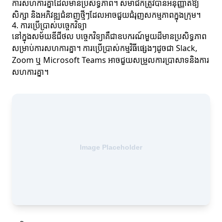
ការសហការគ្នាដែលមានប្រសិទ្ធភាព។ សមាជិកត្រូវបានអនុញ្ញាតឱ្យ
សិក្សា និងអភិវឌ្ឍជំនាញថ្មីៗដែលអាចជួយជំរុញសកម្មភាពក្នុងក្រុម។
4. ការប្រើប្រាស់បច្ចេកវិទ្យា
នៅក្នុងសម័យឌីជីថល បច្ចេកវិទ្យាគឺជាឧបករណ៍មួយដ៏មានប្រសិទ្ធភាព
សម្រាប់ការសហការគ្នា។ ការប្រើប្រាស់កម្មវិធីផ្សេងៗដូចជា Slack,
Zoom ឬ Microsoft Teams អាចជួយសម្រួលការប្រាសាទនិងការ
សហការគ្នា។