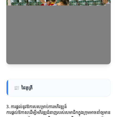
📰
ដៃគូត្រី
3. ការផ្តល់នូវឱកាសសម្រាប់ការអភិវឌ្ឍន៍
ការផ្តល់ឱកាសដើម្បីអភិវឌ្ឍជំនាញរបស់សមាជិកក្នុងក្រុមអាចនាំឲ្យមាន