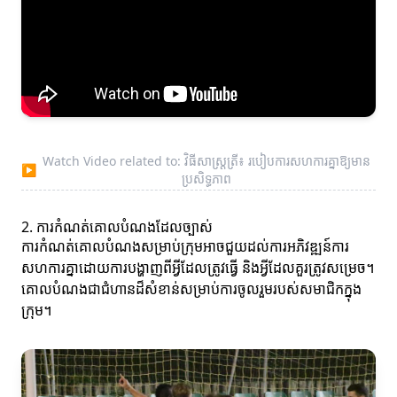
Watch Video related to: វិធីសាស្ត្រត្រី៖ របៀបការសហការគ្នា​ឱ្យមាន​
▶
ប្រសិទ្ធភាព
2. ការកំណត់គោលបំណងដែលច្បាស់
ការកំណត់គោលបំណងសម្រាប់ក្រុមអាចជួយដល់ការអភិវឌ្ឍន៍ការ
សហការគ្នាដោយការបង្ហាញពីអ្វីដែលត្រូវធ្វើ និងអ្វីដែលគួរត្រូវសម្រេច។
គោលបំណងជាជំហានដ៏សំខាន់សម្រាប់ការចូលរួមរបស់សមាជិកក្នុង
ក្រុម។