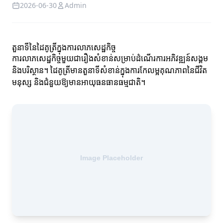
2026-06-30
Admin
តួនាទីនៃដៃគូត្រីក្នុងការលាភសេដ្ឋកិច្ច
ការលាភសេដ្ឋកិច្ចមួយជារឿងសំខាន់សម្រាប់ដំណើរការអភិវឌ្ឍន៍សង្គម
និងបរិស្ថាន។ ដៃគូត្រីមានតួនាទីសំខាន់ក្នុងការកែលម្អគុណភាពនៃជីវិត
មនុស្ស និងជំនួយឱ្យមានអាយុធនធានធម្មជាតិ។