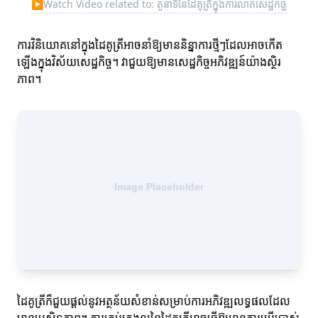
▶
Watch Video related to: តួនាទីនៃដៃគូត្រីក្នុងការលាភសេដ្ឋកិច្ច
ការវិនិយោគនៅក្នុងដៃគូត្រីអាចនាំឱ្យមាននិន្នាការថ្មីៗដែលអាចកើត
ឡើងក្នុងវិស័យសេដ្ឋកិច្ច។ វាជួយឱ្យមានសេដ្ឋកិច្ចអភិវឌ្ឍន៍យ៉ាងស្ថិរ
ភាព។
ដៃគូត្រីក៏ជួយផ្តល់នូវអត្ថន័យសំខាន់សម្រាប់ការអភិវឌ្ឍលទ្ធផលដែល