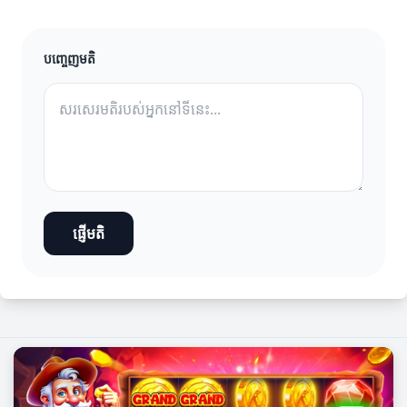
បញ្ចេញមតិ
ផ្ញើមតិ