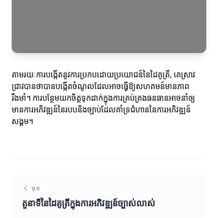
តាមរយៈការបង្កើតនូវការប្រកបដោយប្រយោជន៍នៃដៃគូត្រី, គេស្រាវ
ជ្រាវបានថាបានបង្កើតចំណូលដែលអាចធ្វើឱ្យសហគមន៍មានភាព
រឹងមាំ។ ការបន្ថែមយកចិត្តទុកដាក់ក្នុងការគ្រប់គ្រងធនធានអាចនាំឲ្យ
មានការអភិវឌ្ឍន៍នៃរបបនិងច្បាប់ដែលគាំទ្រជំហាននៃការអភិវឌ្ឍន៍
សង្គម។
មុន
តួនាទីនៃដៃគូត្រីក្នុងការអភិវឌ្ឍន៍ច្បាស់លាស់