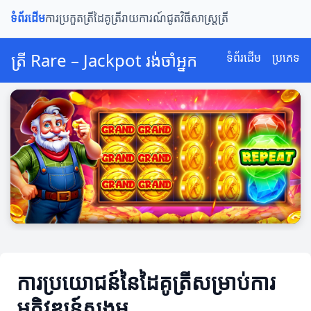
ទំព័រដើម
ការប្រកួតត្រី
ដៃគូត្រី
រាយការណ៍ជូត
វិធីសាស្ត្រត្រី
ត្រី Rare – Jackpot រង់ចាំអ្នក
ទំព័រដើម
ប្រភេទ
ការប្រយោជន៍នៃដៃគូត្រីសម្រាប់ការ
អភិវឌ្ឍន៍សង្គម