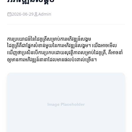
2026-06-29
Admin
ការប្រយោជន៍នៃដៃគូត្រីសម្រាប់ការអភិវឌ្ឍន៍សង្គម
ដៃគូត្រីគឺជាផ្នែកសំខាន់មួយនៃការអភិវឌ្ឍន៍សង្គម។ យើងអាចមើល
ឃើញថាប្រសិនបើការប្រកបដោយសុវត្ថិភាពសម្រាប់ដៃគូត្រី, គឺអាចនាំ
ឲ្យមានការអភិវឌ្ឍន៍នានាដែលមានផលប៉ះពាល់ច្រើន។