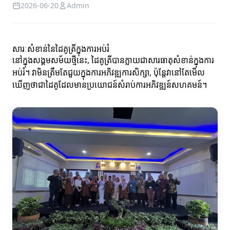
2026-06-20
Admin
សារៈសំខាន់នៃដៃគូត្រីក្នុងការអប់រំ
នៅក្នុងសង្គមសម័យថ្មីនេះ, ដៃគូត្រីបានក្លាយជាសារធាតុសំខាន់ក្នុងការ
អប់រំ។ វាមិនត្រឹមតែជួយក្នុងការអភិវឌ្ឍការសិក្សា, ប៉ុន្តែវានៅតែមើល
ឃើញថាជាដៃគូដែលមានប្រយោជន៍សំរាប់ការអភិវឌ្ឍន៍សហគមន៍។