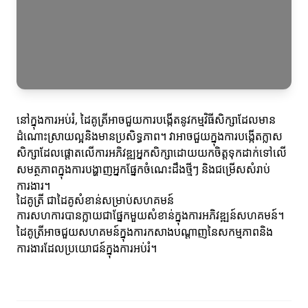
នៅក្នុងការអប់រំ, ដៃគូត្រីអាចជួយការបង្កើតនូវកម្មវិធីសិក្សាដែលមាន
ដំណោះស្រាយល្អនិងមានប្រសិទ្ធភាព។ វាអាចជួយក្នុងការបង្កើតក្លាស
សិក្សាដែលផ្តោតលើការអភិវឌ្ឍអ្នកសិក្សាដោយយកចិត្តទុកដាក់ទៅលើ
សមត្ថភាពក្នុងការបង្ហាញអ្នកផ្នែកចំណេះដឹងថ្មីៗ និងជម្រើសសំរាប់
ការងារ។
ដៃគូត្រី ជាដៃគូសំខាន់សម្រាប់សហគមន៍
ការសហការបានក្លាយជាផ្នែកមួយសំខាន់ក្នុងការអភិវឌ្ឍន៍សហគមន៍។
ដៃគូត្រីអាចជួយសហគមន៍ក្នុងការកសាងបណ្ដាញនៃសកម្មភាពនិង
ការងារដែលប្រយោជន៍ក្នុងការអប់រំ។