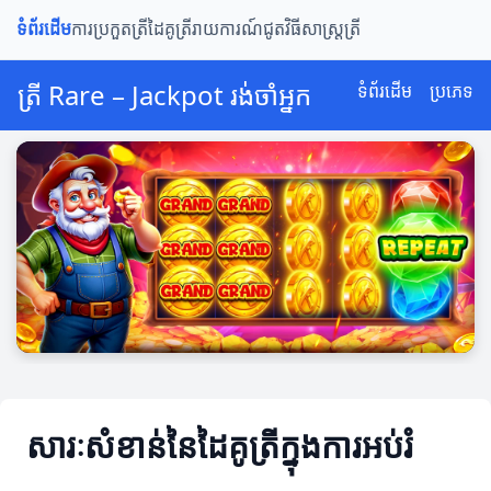
ទំព័រដើម
ការប្រកួតត្រី
ដៃគូត្រី
រាយការណ៍ជូត
វិធីសាស្ត្រត្រី
ត្រី Rare – Jackpot រង់ចាំអ្នក
ទំព័រដើម
ប្រភេទ
សារៈសំខាន់នៃដៃគូត្រីក្នុងការអប់រំ