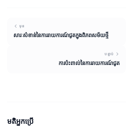
មុន
សារៈសំខាន់នៃការរាយការណ៍ជូតក្នុងពិភពសម័យថ្មី
បន្ទាប់
ការប៉ះពាល់នៃការរាយការណ៍ជូត
មតិអ្នកប្រើ