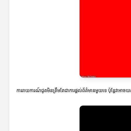
ការរាយការណ៍ជូតមិនត្រឹមតែជាការផ្តល់ព័ត៌មានមួយទេ ប៉ុន្តែវាអាចយក