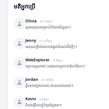
មតិអ្នកប្រើ
Olivia
១០ នាទីមុន
សូមអរគុណសម្រាប់ព័ត៌មានដ៏ល្អនេះ។
Jenny
១០ នាទីមុន
អរគុណច្រើនដែលបានផ្តល់ចំណេះដឹងថ្មីៗ។
WebExplorer
៣ ថ្ងៃមុន
អត្ថបទល្អណាស់! អរគុណសម្រាប់ការចែករំលែក។
Jordan
១០ នាទីមុន
ខ្លឹមសារច្បាស់លាស់ ងាយយល់ណាស់។
Kevin
៣ ថ្ងៃមុន
ពិតជាអ្វីដែលខ្ញុំកំពុងស្វែងរក។