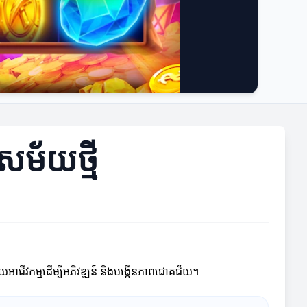
សម័យថ្មី
អាជីវកម្មដើម្បីអភិវឌ្ឍន៍ និងបង្កើនភាពជោគជ័យ។