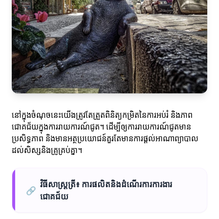
នៅក្នុងចំណុចនេះយើងត្រូវតែត្រួតពិនិត្យកម្រិតនៃការអប់រំ និងភាព
ជោគជ័យក្នុងការរាយការណ៍ជូត។ ដើម្បីឲ្យការរាយការណ៍ជូតមាន
ប្រសិទ្ធភាព និងមានអត្ថប្រយោជន៍គួរតែមានការផ្តល់អាណាព្យាបាល
ដល់សិស្សនិងគ្រូគ្រប់គ្នា។
វិធីសាស្ត្រត្រី៖ ការផលិតនិងដំណើរការការងារ
🔗
ជោគជ័យ