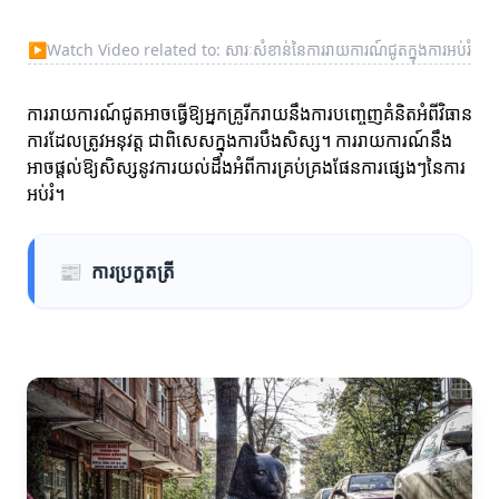
▶
Watch Video related to: សារៈសំខាន់នៃការរាយការណ៍ជូតក្នុងការអប់រំ
ការរាយការណ៍ជូតអាចធ្វើឱ្យអ្នកគ្រូរីករាយនឹងការបញ្ចេញគំនិតអំពីវិធាន
ការដែលត្រូវអនុវត្ត ជាពិសេសក្នុងការបឹងសិស្ស។ ការរាយការណ៍នឹង
អាចផ្ដល់ឱ្យសិស្សនូវការយល់ដឹងអំពីការគ្រប់គ្រងផែនការផ្សេងៗនៃការ
អប់រំ។
📰
ការប្រកួតត្រី