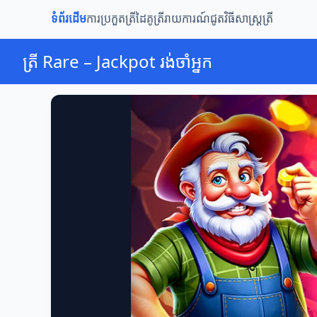
ទំព័រដើម
ការប្រកួតត្រី
ដៃគូត្រី
រាយការណ៍ជូត
វិធីសាស្ត្រត្រី
ត្រី Rare – Jackpot រង់ចាំអ្នក