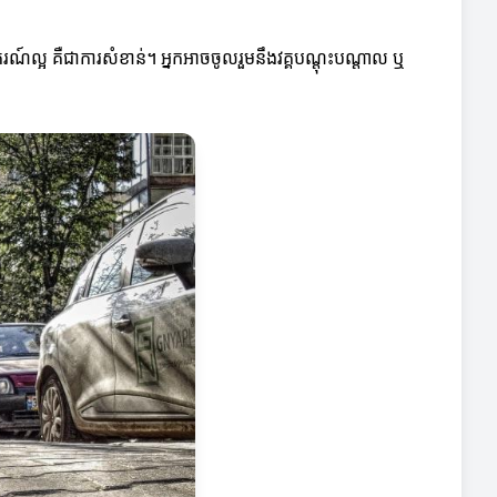
បករណ៍ល្អ គឺជាការសំខាន់។ អ្នកអាចចូលរួមនឹងវគ្គបណ្ដុះបណ្ដាល ឬ