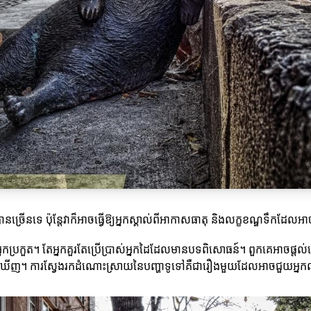
បានច្រើនទេ ប៉ុន្តែវាក៏អាចធ្វើឱ្យអ្នកស្គាល់ពីអាកាសធាតុ និងលក្ខខណ្ឌទឹកដែល
្នកប្រកួត។ តែអ្នកគួរតែប្រើប្រាស់អ្នកដៃដែលមានបទពិសោធន៍។ ពួកគេអាចផ្
នកត្រូវមើលឃើញ។ ការស្វែងរកដំណោះស្រាយនៃបញ្ហាទូទៅគឺជារឿងមួយដែលអាចជួយអ្ន