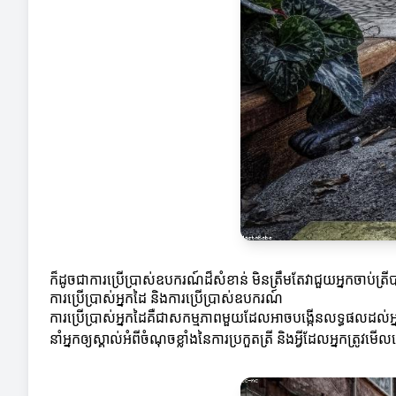
ក៏ដូចជាការប្រើប្រាស់ឧបករណ៍ដ៏សំខាន់ មិនត្រឹមតែវាជួយអ្នកចាប់ត្រី
ការប្រើប្រាស់អ្នកដៃ និងការប្រើប្រាស់ឧបករណ៍
ការប្រើប្រាស់អ្នកដៃគឺជាសកម្មភាពមួយដែលអាចបង្កើនលទ្ធផលដល់អ
នាំអ្នកឲ្យស្គាល់អំពីចំណុចខ្លាំងនៃការប្រកួតត្រី និងអ្វីដែលអ្