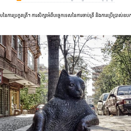
សនៃការប្រកួតត្រី។ ការសិក្សាអំពីបច្ចេកទេសនៃការចាប់ត្រី និងការប្រើប្រាស់ឧ