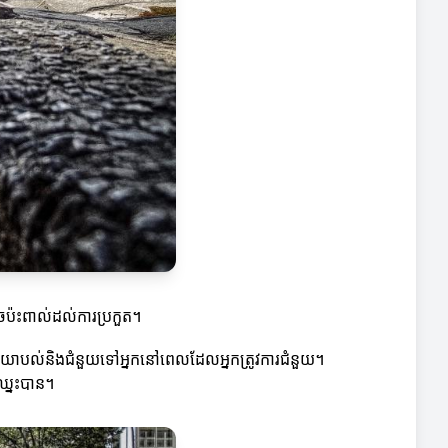
អាចប៉ះពាល់ដល់ការប្រកួត។
តល់យោបល់និងជំនួយទៅអ្នកនៅពេលដែលអ្នកត្រូវការជំនួយ។
កឈ្នះបាន។