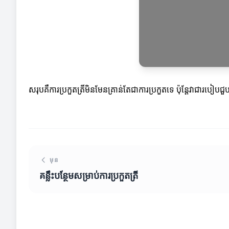
សរុបគឺការប្រកួតត្រីមិនមែនគ្រាន់តែជាការប្រកួតទេ ប៉ុន្តែវាជារប
មុន
គន្លឹះបន្ថែមសម្រាប់ការប្រកួតត្រី