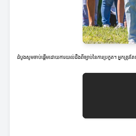
ដំបូងសូមចាប់ផ្តើមដោយការយល់ដឹងពីច្បាប់នៃការប្រកួត។ អ្នកត្រូវតែទ