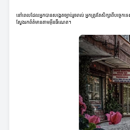
នៅពេលដែលអ្នកបានសង្កេតច្បាប់រួចរាល់ អ្នកត្រូវតែសិក្សាពីបច្ចេកទេ
ស្វែងរកព័ត៌មានតាមអ៊ីនធឺណេត។