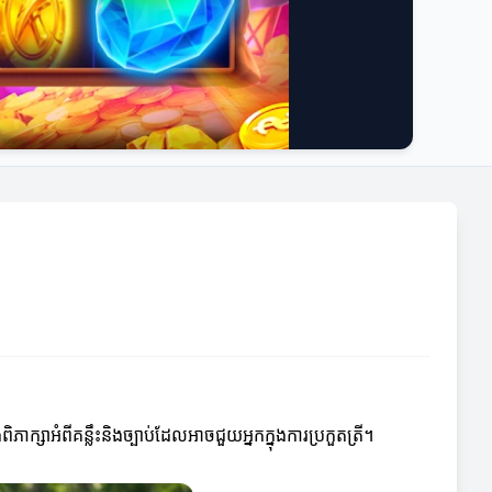
ភាក្សាអំពីគន្លឹះនិងច្បាប់ដែលអាចជួយអ្នកក្នុងការប្រកួតត្រី។