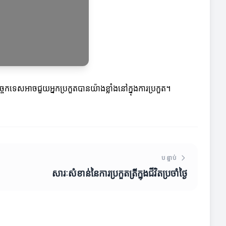
្ចេកទេសអាចជួយអ្នកប្រកួតបានយ៉ាងខ្លាំងនៅក្នុងការប្រកួត។
បន្ទាប់
សារៈសំខាន់នៃការប្រកួតត្រីក្នុងជីវិតប្រចាំថ្ងៃ