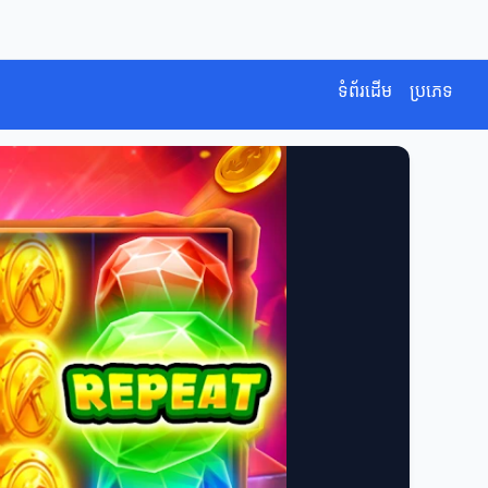
ទំព័រដើម
ប្រភេទ