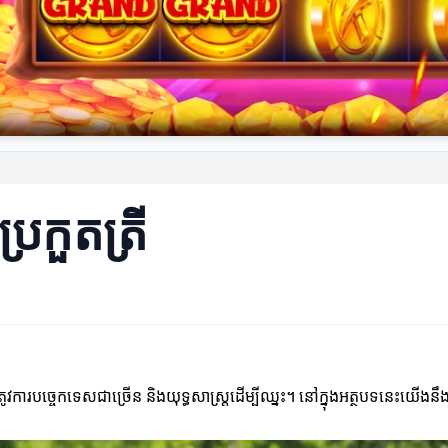
ប្រកួតត្រី
្រូវការបច្ចេកទេសជាច្រើន និងយុទ្ធសាស្ត្រដើម្បីឈ្នះ។ នៅក្នុងអត្ថបទនេះយើងនឹងពិ