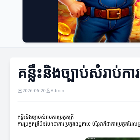
គន្លឹះនិងច្បាប់សំរាប់ការ
2026-06-20
Admin
គន្លឹះនិងច្បាប់សំរាប់ការប្រកួតត្រី
ការប្រកួតត្រីមិនមែនជាការប្រកួតធម្មតាទេ ប៉ុន្តែវាគឺជាការប្រកួតដែលត