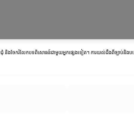
ៀបជួបជុំ និងចែករំលែកបទពិសោធន៍ជាមួយអ្នកផ្សេងទៀត។ ការយល់ដឹងពីច្បាប់និងបច