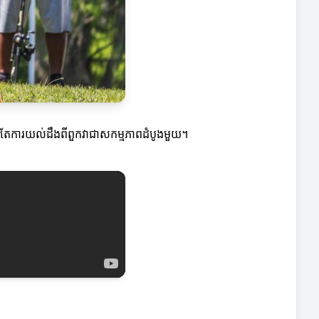
ប្តូរ តែការយល់ដឹងពីពួកវាជាសកម្មភាពដំបូងមួយ។