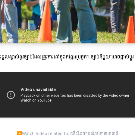
ទួលស្គាល់នូវច្បាប់ដែលត្រូវការនៅក្នុងកន្លែងប្រកួត។ ច្បាប់នីមួយៗអាចផ្លាស់
▶
Watch Video related to: គន្លឹះនិងច្បាប់សំរាប់ការប្រកួតត្រី