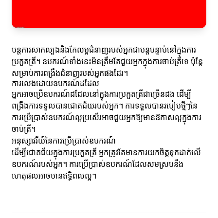
បន្តការសាកល្បងនិងកែលម្អជំនាញរបស់អ្នកជាបន្តបន្ទាប់នៅក្នុងការ
ប្រកួតត្រី។ ឧបករណ៍ទាំងនេះមិនត្រឹមតែជួយអ្នកក្នុងការចាប់ត្រីទេ ប៉ុន្តែ
សម្រាប់ការពង្រឹងជំនាញរបស់អ្នកផងដែរ។
ការលេងដោយឧបករណ៍ដដែល
អ្នកអាចប្រើឧបករណ៍ដដែលនៅក្នុងការប្រកួតត្រីជាច្រើនដង ដើម្បី
ពង្រឹងការទទួលបានជោគជ័យរបស់អ្នក។ ការទទួលបានរបៀបថ្មីៗនៃ
ការប្រើប្រាស់ឧបករណ៍ល្អប្រសើរអាចជួយអ្នកឱ្យមានឱកាសល្អក្នុងការ
ចាប់ត្រី។
អនុស្សាវរីយ៍នៃការប្រើប្រាស់ឧបករណ៍
ដើម្បីជោគជ័យក្នុងការប្រកួតត្រី អ្នកត្រូវតែមានការយកចិត្តទុកដាក់លើ
ឧបករណ៍របស់អ្នក។ ការប្រើប្រាស់ឧបករណ៍ដែលសមស្របនឹង
ហេតុផលអាចមានឥទ្ធិពលល្អ។