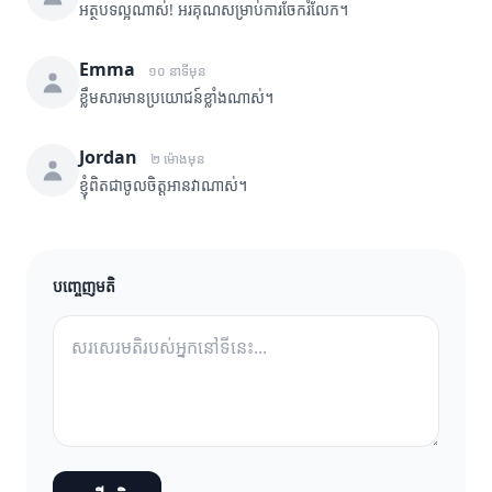
អត្ថបទល្អណាស់! អរគុណសម្រាប់ការចែករំលែក។
Emma
១០ នាទីមុន
ខ្លឹមសារមានប្រយោជន៍ខ្លាំងណាស់។
Jordan
២ ម៉ោងមុន
ខ្ញុំពិតជាចូលចិត្តអានវាណាស់។
បញ្ចេញមតិ