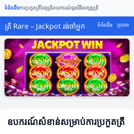
ទំព័រដើម
ការប្រកួតត្រី
ដៃគូត្រី
រាយការណ៍ជូត
វិធីសាស្ត្រត្រី
ត្រី Rare – Jackpot រង់ចាំអ្នក
ទំព័រដើម
ប្រភេទ
ឧបករណ៍សំខាន់សម្រាប់ការប្រកួតត្រី