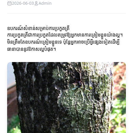
2026-06-03
Admin
ឧបករណ៍សំខាន់សម្រាប់ការប្រកួតត្រី
ការប្រកួតត្រីជាការប្រកួតដែលតម្រូវឱ្យអ្នកមានការត្រៀមខ្លួនយ៉ាងល្អ។
មិនត្រឹមតែឧបករណ៍ត្រៀមខ្លួនទេ ប៉ុន្តែអ្នកអាចប្រើអ្វីផ្សេងទៀតដើម្បី
ធានាបាននូវឱកាសល្អបំផុត។