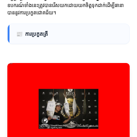
ឧបករណ៍ទាំងនេះត្រូវបានរើសយកដោយយកចិត្តទុកដាក់ដើម្បីធានា
បាននូវការប្រកួតជោគជ័យ។
📰
ការប្រកួតត្រី