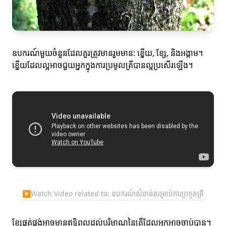
ឧបករណ៍មួយចំនួនដែលគួរត្រូវមានរួមមាន: ខ្នើយ, ខ្សែ, និងអង្កាម។
ខ្នើយដែលល្អអាចជួយអ្នកក្នុងការប្រមូលត្រីបានល្អប្រសើរឡើង។
▶
Watch Video related to: ឧបករណ៍សំខាន់សម្រាប់ការប្រកួតត្រី
ខ្សែផ្គត់ផ្គង់អាចមានឥទ្ធិពលដល់បរិមាណនៃត្រីដែលអ្នកអាចចាប់បាន។