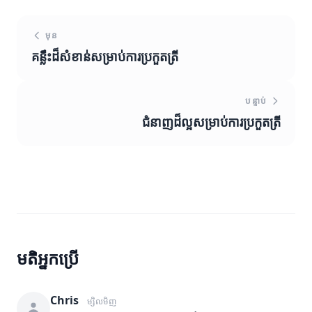
មុន
គន្លឹះដ៏សំខាន់សម្រាប់ការប្រកួតត្រី
បន្ទាប់
ជំនាញដ៏ល្អសម្រាប់ការប្រកួតត្រី
មតិអ្នកប្រើ
Chris
ម្សិលមិញ