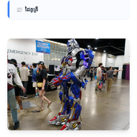
📰
ដៃគូត្រី