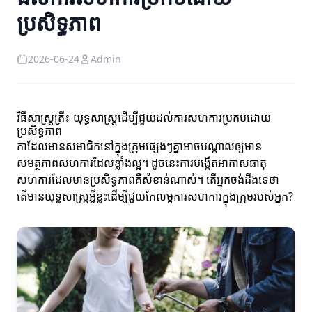
ប្រសិទ្ធភាព
2026-06-24
Admin
វិធីសាស្ត្រត្រី៖ យុទ្ធសាស្ត្រដើម្បីជួយដល់ការសហការប្រកបដោយ
ប្រសិទ្ធភាព
កាដែលមានសមាជិកនៅក្នុងក្រុមផ្សេងៗគ្នាអាចបណ្តាលឲ្យមាន
សមត្ថភាពសហការដែលខ្លាំងល្អ។ ដូចនេះការបង្កើតអាកាសធាតុ
សហការដែលមានប្រសិទ្ធភាពគឺសំខាន់ណាស់។ តើអ្នកចង់ដឹងទេថា
តើមានយុទ្ធសាស្ត្រអ្វីខ្លះដើម្បីជួយកែលម្អការសហការក្នុងក្រុមរបស់អ្នក?