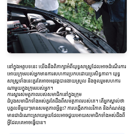
នៅក្នុងអត្ថបទនេះ យើងនឹងពិភាក្សាអំពីយុទ្ធសាស្ត្រដែលអាចដំណើរការ
អោយក្រុមរបស់អ្នកមានការសហការប្រកបដោយប្រសិទ្ធភាព។ យុទ្ធ
សាស្ត្រទាំងនេះគួរតែអាចអនុវត្តបានងាយស្រួល និងចូលរួមសហការ
ណាមួយក្នុងក្រុមរបស់អ្នក។
ការស្តារសមត្ថភាពរបស់សមាជិកនៅក្នុងក្រុម
ដំបូងសមាជិកទាំងអស់គួរតែដឹងពីសមត្ថភាពរបស់គេ។ តើអ្នកស្គាល់ថា
បុគ្គលនីមួយៗមានសមត្ថភាពអ្វីខ្លះ? ការបង្កើតកាលវិភាគ និងកំណត់វត្ត
មានជាដំណោះស្រាយមួយដែលអាចជួយអោយសមាជិកទាំងអស់ដឹងពី
អ្វីដែលគេអាចធ្វើបាន។