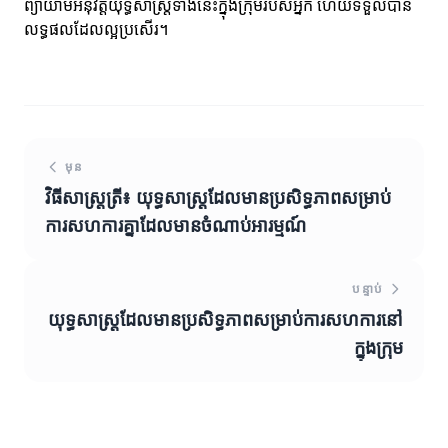
ព្យាយាមអនុវត្តយុទ្ធសាស្ត្រទាំងនេះក្នុងក្រុមរបស់អ្នក ហើយទទួលបាន
លទ្ធផលដែលល្អប្រសើរ។
មុន
វិធីសាស្ត្រត្រី៖ យុទ្ធសាស្ត្រដែលមានប្រសិទ្ធភាពសម្រាប់
ការសហការគ្នាដែលមានចំណាប់អារម្មណ៍
បន្ទាប់
យុទ្ធសាស្ត្រដែលមានប្រសិទ្ធភាពសម្រាប់ការសហការនៅ
ក្នុងក្រុម