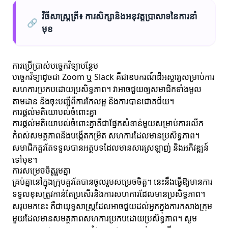
វិធីសាស្ត្រត្រី៖ ការសិក្សានិងអនុវត្តប្រាសាទនៃការនាំ
🔗
មុខ
ការប្រើប្រាស់បច្ចេកវិទ្យាបន្ថែម
បច្ចេកវិទ្យាដូចជា Zoom ឬ Slack គឺជាឧបករណ៍ដ៏អស្ចារ្យសម្រាប់ការ
សហការប្រកបដោយប្រសិទ្ធភាព។ វាអាចជួយឲ្យសមាជិកទាំងមូល
តាមដាន និងចុះបញ្ជីពីការកែលម្អ និងការបានជោគជ័យ។
ការផ្តល់មតិយោបល់ចំពោះគ្នា
ការផ្តល់មតិយោបល់ចំពោះគ្នាគឺជាផ្នែកសំខាន់មួយសម្រាប់ការលើក
កំពស់សមត្ថភាពនិងបង្កើតកម្រិត សហការដែលមានប្រសិទ្ធភាព។
សមាជិកគួរតែទទួលបានអត្ថបទដែលមានសារស្រឡាញ់ និងអភិវឌ្ឍន៍
ទៅមុខ។
ការសម្រេចចិត្តរួមគ្នា
គ្រប់គ្នានៅក្នុងក្រុមគួរតែបានចូលរួមសម្រេចចិត្ត។ នេះនឹងធ្វើឱ្យមានការ
ទទួលខុសត្រូវកាន់តែប្រសើរនិងការសហការដែលមានប្រសិទ្ធភាព។
សរុបមកនេះ គឺជាយុទ្ធសាស្ត្រដែលអាចជួយដល់អ្នកក្នុងការកសាងក្រុម
មួយដែលមានសមត្ថភាពសហការប្រកបដោយប្រសិទ្ធភាព។ សូម