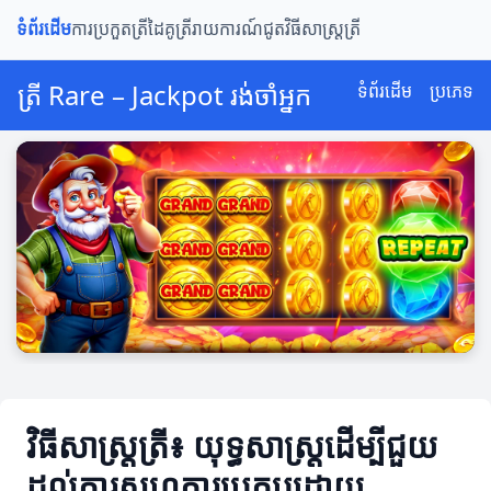
ទំព័រដើម
ការប្រកួតត្រី
ដៃគូត្រី
រាយការណ៍ជូត
វិធីសាស្ត្រត្រី
ត្រី Rare – Jackpot រង់ចាំអ្នក
ទំព័រដើម
ប្រភេទ
វិធីសាស្ត្រត្រី៖ យុទ្ធសាស្ត្រដើម្បីជួយ
ដល់ការសហការប្រកបដោយ