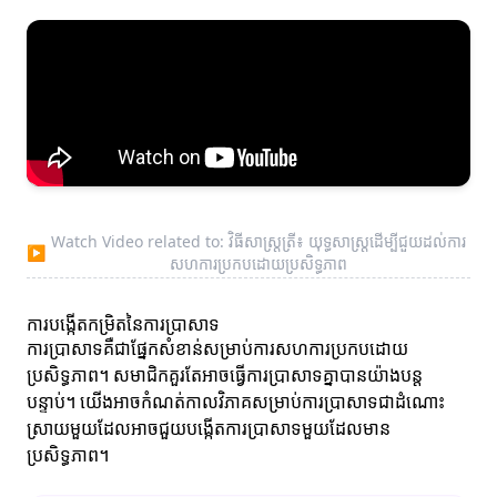
Watch Video related to: វិធីសាស្ត្រត្រី៖ យុទ្ធសាស្ត្រដើម្បីជួយដល់ការ
▶
សហការប្រកបដោយប្រសិទ្ធភាព
ការបង្កើតកម្រិតនៃការប្រាសាទ
ការប្រាសាទគឺជាផ្នែកសំខាន់សម្រាប់ការសហការប្រកបដោយ
ប្រសិទ្ធភាព។ សមាជិកគួរតែអាចធ្វើការប្រាសាទគ្នាបានយ៉ាងបន្ត
បន្ទាប់។ យើងអាចកំណត់កាលវិភាគសម្រាប់ការប្រាសាទជាដំណោះ
ស្រាយមួយដែលអាចជួយបង្កើតការប្រាសាទមួយដែលមាន
ប្រសិទ្ធភាព។