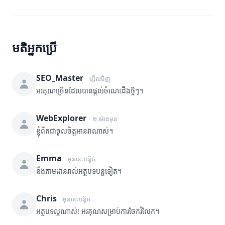
មតិអ្នកប្រើ
SEO_Master
ម្សិលមិញ
អរគុណច្រើនដែលបានផ្តល់ចំណេះដឹងថ្មីៗ។
WebExplorer
២ ម៉ោងមុន
ខ្ញុំពិតជាចូលចិត្តអានវាណាស់។
Emma
មុននេះបន្តិច
នឹងតាមដានរាល់អត្ថបទបន្តទៀត។
Chris
មុននេះបន្តិច
អត្ថបទល្អណាស់! អរគុណសម្រាប់ការចែករំលែក។