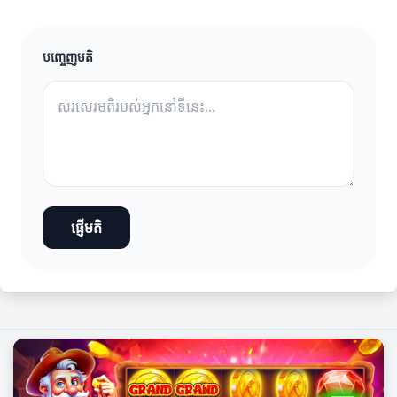
បញ្ចេញមតិ
ផ្ញើមតិ