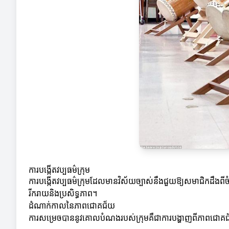
ការបង្កើតវប្បធម៌ក្រុម
ការបង្កើតវប្បធម៌ក្រុមដែលមានវិស័យច្បាស់នឹងជួយឱ្យសមាជិកដឹងពីចំណ
រីករាយនិងប្រសិទ្ធភាព។
ដំណាក់កាលនៃភាពជោគជ័យ
ការសម្រេចបាននូវគោលបំណងរបស់ក្រុមគឺជាការបង្ហាញពីភាពជោគជ័យ។ គួ