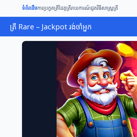
ទំព័រដើម
ការប្រកួតត្រី
ដៃគូត្រី
រាយការណ៍ជូត
វិធីសាស្ត្រត្រី
ត្រី Rare – Jackpot រង់ចាំអ្នក