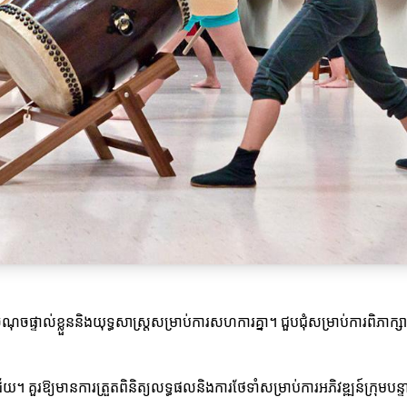
ុចផ្ទាល់ខ្លួននិងយុទ្ធសាស្រ្តសម្រាប់ការសហការគ្នា។ ជួបជុំសម្រាប់ការពិភាក្
រ​ឱ្យ​មានការត្រួតពិនិត្យលទ្ធផលនិងការថែទាំសម្រាប់ការអភិវឌ្ឍន៍ក្រុមបន្