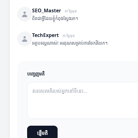
SEO_Master
៣ ថ្ងៃមុន
ពិតជាអ្វីដែលខ្ញុំកំពុងស្វែងរក។
TechExpert
៣ ថ្ងៃមុន
អត្ថបទល្អណាស់! អរគុណសម្រាប់ការចែករំលែក។
បញ្ចេញមតិ
ផ្ញើមតិ