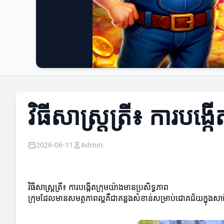
វិធីសាស្ត្រត្រី៖ ការបង្
2026-06-11
Admin
វិធីសាស្ត្រត្រី៖ ការបង្កើតក្រុមយ៉ាងមានប្រសិទ្ធភាព
ក្រុមដែលមានសមត្ថភាពល្អគឺជាគន្លងសំខាន់សម្រាប់ជោគជ័យក្នុងសាជីវកម