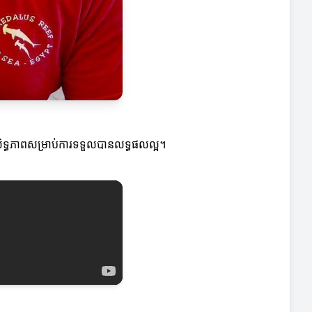
្រសិទ្ធភាពសម្រាប់ការទទួលបានលទ្ធផលល្អ។