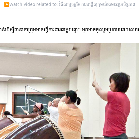
▶
Watch Video related to: វិធីសាស្ត្រត្រី៖ ការបង្កើតក្រុមយ៉ាងមានប្រសិទ្ធភាព
លសំខាន់ដើម្បីធានាថាក្រុមអាចធ្វើការងារជាមួយគ្នា។ អ្នកអាចចូលរួមប្រកបដោយ