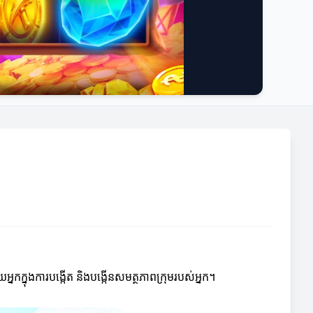
អ្នកក្នុងការបង្កើត និងបង្កើនសមត្ថភាពក្រុមរបស់អ្នក។