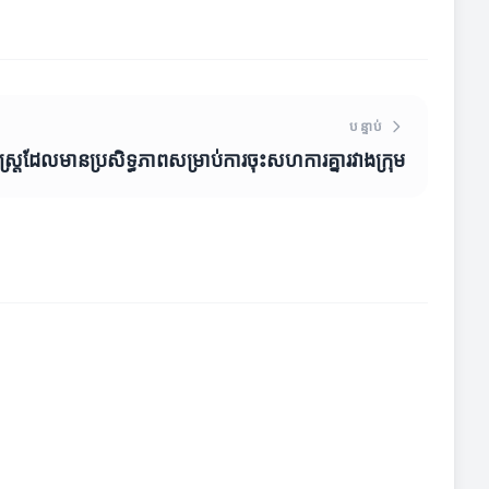
បន្ទាប់
ធសាស្ត្រដែលមានប្រសិទ្ធភាពសម្រាប់ការចុះសហការគ្នារវាងក្រុម