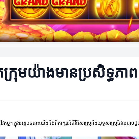
កើតក្រុមយ៉ាងមានប្រសិទ្ធភាព
្ម។ ក្នុងអត្ថបទនេះយើងនឹងពិភាក្សាអំពីវិធីសាស្ត្រនិងយុទ្ធសាស្ត្រដែលអាចជួយ