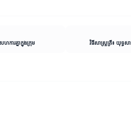
សហការគ្នាក្នុងក្រុម
វិធីសាស្ត្រត្រី៖ យុទ្