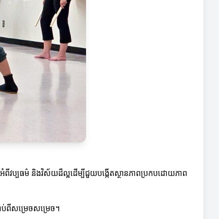
សាអំពីវប្បធម៌ និងវិស័យដ៏ល្អដើម្បីជួយបង្កើតស្ថានភាពប្រកបដោយភាព
ទាប់ពីសម្រេចសម្រេច។