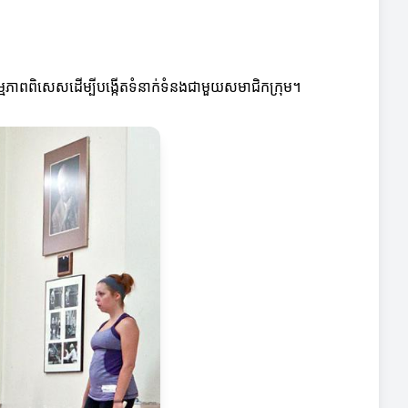
សកម្មភាពពិសេសដើម្បីបង្កើតទំនាក់ទំនងជាមួយសមាជិកក្រុម។