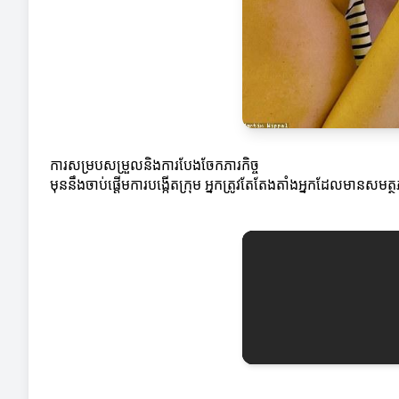
ការសម្របសម្រួលនិងការបែងចែកភារកិច្ច
មុននឹងចាប់ផ្តើមការបង្កើតក្រុម អ្នកត្រូវតែតែងតាំងអ្នកដែលមានសម