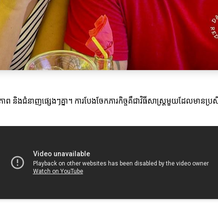
ត្ថភាព និងជំនាញផ្សេងៗគ្នា។ ការបែងចែកភារកិច្ចគឺជាវិធីសាស្ត្រមួយដែលមានប