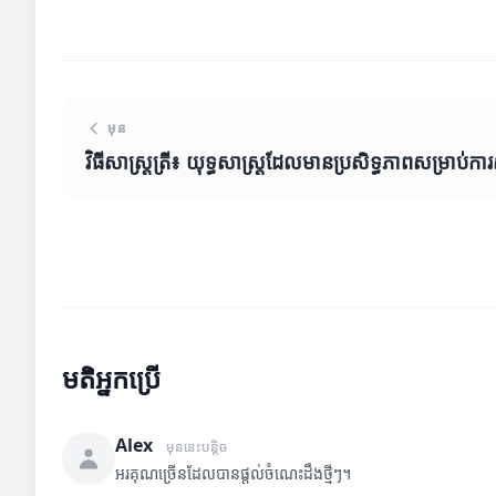
មុន
វិធីសាស្ត្រត្រី៖ យុទ្ធសាស្ត្រដែលមានប្រសិទ្ធភាពសម្រាប់ការ
មតិអ្នកប្រើ
Alex
មុននេះបន្តិច
អរគុណច្រើនដែលបានផ្តល់ចំណេះដឹងថ្មីៗ។