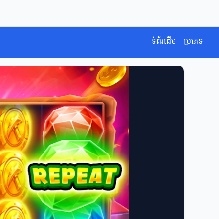
ទំព័រដើម
ប្រភេទ