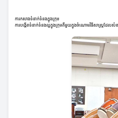
ការកសាងទំនាក់ទំនងក្នុងក្រុម
ការបង្កើតទំនាក់ទំនងល្អក្នុងក្រុមគឺមួយក្នុងចំណោមវិធីសាស្ត្រដែ