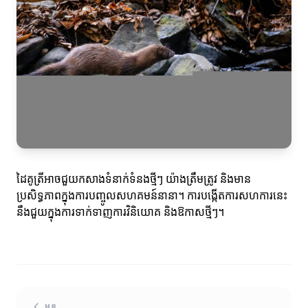
ដៃគូត្រីអាចជួយកសាងទំនាក់ទំនងថ្មីៗ យ៉ាងត្រឹមត្រូវ និងមាន
ប្រសិទ្ធភាពក្នុងការបញ្ចូលសហគមន៍នានា។ ការបង្កើតការសហការនេះ
នឹងជួយក្នុងការទាក់ទាញការវិនិយោគ និងឱកាសថ្មីៗ។
មុន