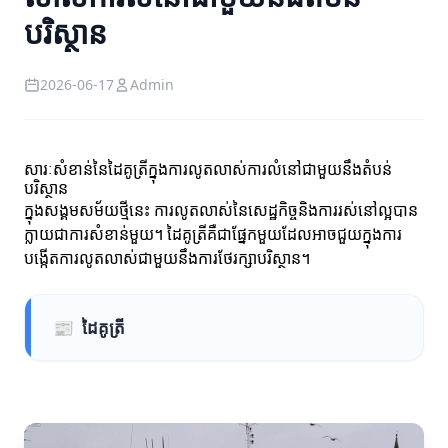
បរិស្ថាន
2026-06-17
Admin
សារៈសំខាន់នៃដៃគូត្រីក្នុងការលូតលាស់ការលំនៅជាមួយនឹងតំបន់
បរិស្ថាន
ក្នុងសង្គមសម័យថ្មីនេះ ការលូតលាស់នៃសេដ្ឋកិច្ចនិងការរស់នៅល្អបាន
ក្លាយជាការសំខាន់មួយ។ ដៃគូត្រីគឺជាផ្នែកមួយដែលអាចជួយក្នុងការ
បង្កើតការលូតលាស់ជាមួយនឹងការថែរក្សាបរិស្ថាន។
📰
ដៃគូត្រី