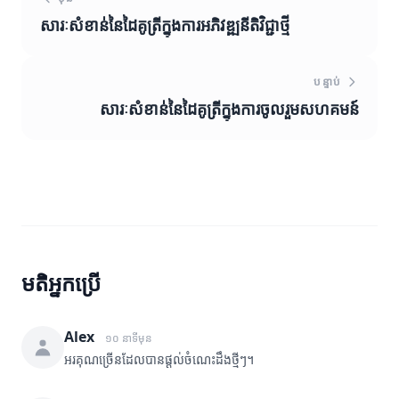
សារៈសំខាន់នៃដៃគូត្រីក្នុងការអភិវឌ្ឍនីតិវិជ្ជាថ្មី
បន្ទាប់
សារៈសំខាន់នៃដៃគូត្រីក្នុងការចូលរួមសហគមន៍
មតិអ្នកប្រើ
Alex
១០ នាទីមុន
អរគុណច្រើនដែលបានផ្តល់ចំណេះដឹងថ្មីៗ។